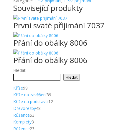
Kategorie:
1. Sv. přijímání
,
1. Sv. přijímání
Související produkty
První svaté přijímání 7037
Přání do obálky 8006
Přání do obálky 8006
Hledat
Hledat
99
Kříže
99
produktů
39
Kříže na zavěšení
39
produktů
12
Kříže na podstavci
12
48
produktů
Dřevořezby
48
53
produktů
Růžence
53
3
produktů
Komplety
3
produkty
23
Růžence
23