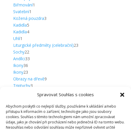
1
produkty
Biřmování
1
1
produkt
Svatební
1
produkt
3
Kožená pouzdra
3
5
produkty
Kadidla
5
produktů
4
Kadidla
4
1
produkty
Uhlí
1
produkt
23
Liturgické předměty (celebrační)
23
22
produktů
Sochy
22
produktů
33
Andílci
33
36
produktů
Ikony
36
produktů
23
Ikony
23
produktů
9
Obrazy na dřevě
9
3
produktů
Triptychy
3
5
produkty
Plakety
5
Spravovat Souhlas s cookies
produktů
20
Klíčenky
20
produktů
15
Klíčenky
15
Abychom poskytli co nejlepší služby, používáme k ukládání a/nebo
přístupu k informacím o zařízení, technologie jako jsou soubory
produktů
5
Komplety
5
cookies. Souhlas s těmito technologiemi nám umožní zpracovávat
produktů
12
Medailky
12
údaje, jako je chování při procházení nebo jedinečná ID na tomto webu.
12
produktů
Přívěsky
12
Nesouhlas nebo odvolání souhlasu může nepříznivě ovlivnit určité