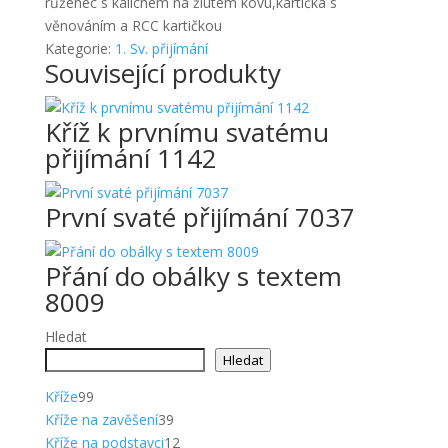
růženec s kalichem na žlutém kovu,kartička s
věnováním a RCC kartičkou
Kategorie:
1. Sv. přijímání
Související produkty
Kříž k prvnímu svatému
přijímání 1142
První svaté přijímání 7037
Přání do obálky s textem
8009
Hledat
Hledat
99
Kříže
99
produktů
39
Kříže na zavěšení
39
produktů
12
Kříže na podstavci
12