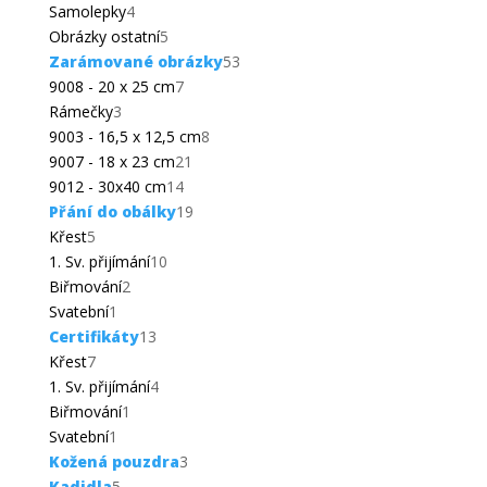
produktů
4
Samolepky
4
produkty
5
Obrázky ostatní
5
produktů
53
Zarámované obrázky
53
7
produktů
9008 - 20 x 25 cm
7
3
produktů
Rámečky
3
produkty
8
9003 - 16,5 x 12,5 cm
8
21
produktů
9007 - 18 x 23 cm
21
14
produktů
9012 - 30x40 cm
14
produktů
19
Přání do obálky
19
5
produktů
Křest
5
produktů
10
1. Sv. přijímání
10
2
produktů
Biřmování
2
1
produkty
Svatební
1
produkt
13
Certifikáty
13
7
produktů
Křest
7
produktů
4
1. Sv. přijímání
4
1
produkty
Biřmování
1
1
produkt
Svatební
1
produkt
3
Kožená pouzdra
3
5
produkty
Kadidla
5