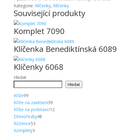
Kategorie:
Klíčenky
,
Klíčenky
Související produkty
Komplet 7090
Klíčenka Benediktínská 6089
Klíčenky 6068
Hledat
Hledat
99
Kříže
99
produktů
39
Kříže na zavěšení
39
produktů
12
Kříže na podstavci
12
48
produktů
Dřevořezby
48
53
produktů
Růžence
53
3
produktů
Komplety
3