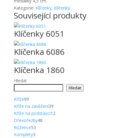
medailky 4,5 cm.
Kategorie:
Klíčenky
,
Klíčenky
Související produkty
Klíčenky 6051
Klíčenka 6086
Klíčenka 1860
Hledat
Hledat
99
Kříže
99
produktů
39
Kříže na zavěšení
39
produktů
12
Kříže na podstavci
12
48
produktů
Dřevořezby
48
53
produktů
Růžence
53
3
produktů
Komplety
3