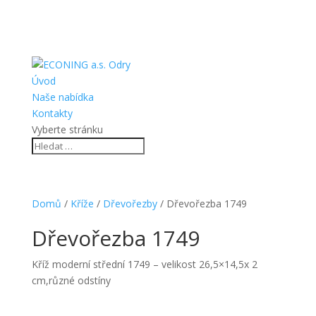
Úvod
Naše nabídka
Kontakty
Vyberte stránku
Domů
/
Kříže
/
Dřevořezby
/ Dřevořezba 1749
Dřevořezba 1749
Kříž moderní střední 1749 – velikost 26,5×14,5x 2
cm,různé odstíny