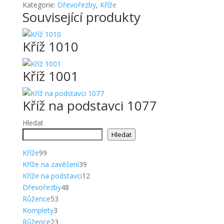
Kategorie:
Dřevořezby
,
Kříže
Související produkty
Kříž 1010
Kříž 1001
Kříž na podstavci 1077
Hledat
Hledat
99
Kříže
99
produktů
39
Kříže na zavěšení
39
produktů
12
Kříže na podstavci
12
48
produktů
Dřevořezby
48
53
produktů
Růžence
53
3
produktů
Komplety
3
produkty
23
Růžence
23