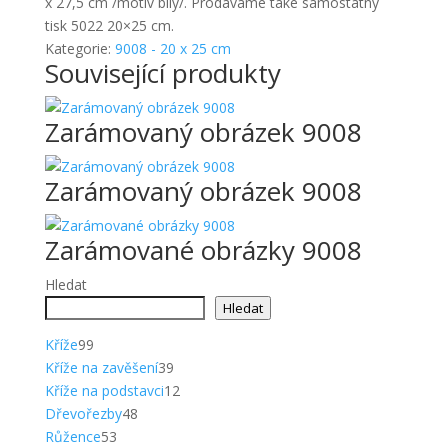
x 27,5 cm /motiv bílý/. Prodáváme také samostatný
tisk 5022 20×25 cm.
Kategorie:
9008 - 20 x 25 cm
Související produkty
Zarámovaný obrázek 9008
Zarámovaný obrázek 9008
Zarámované obrázky 9008
Hledat
Hledat
99
Kříže
99
produktů
39
Kříže na zavěšení
39
produktů
12
Kříže na podstavci
12
48
produktů
Dřevořezby
48
53
produktů
Růžence
53