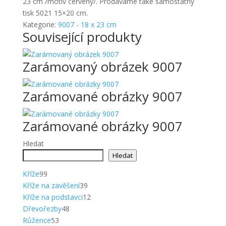
23 cm /motiv červený/. Prodáváme také samostatný
tisk 5021 15×20 cm.
Kategorie:
9007 - 18 x 23 cm
Související produkty
Zarámovaný obrázek 9007
Zarámované obrázky 9007
Zarámované obrázky 9007
Hledat
Hledat
99
Kříže
99
produktů
39
Kříže na zavěšení
39
produktů
12
Kříže na podstavci
12
48
produktů
Dřevořezby
48
53
produktů
Růžence
53