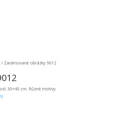
m
/ Zarámované obrázky 9012
9012
kost 30×40 cm. Různé motivy.
ky