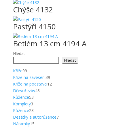
Chýše 4132
Pastýři 4150
Betlém 13 cm 4194 A
Hledat
Hledat
99
Kříže
99
produktů
39
Kříže na zavěšení
39
produktů
12
Kříže na podstavci
12
48
produktů
Dřevořezby
48
53
produktů
Růžence
53
3
produktů
Komplety
3
produkty
23
Růžence
23
produktů
7
Desátky a autorůžence
7
15
produktů
Náramky
15