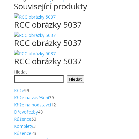
Související produkty
RCC obrázky 5037
RCC obrázky 5037
RCC obrázky 5037
Hledat
Hledat
99
Kříže
99
produktů
39
Kříže na zavěšení
39
produktů
12
Kříže na podstavci
12
48
produktů
Dřevořezby
48
53
produktů
Růžence
53
3
produktů
Komplety
3
produkty
23
Růžence
23