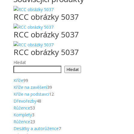
RCC obrázky 5037
RCC obrázky 5037
RCC obrázky 5037
Hledat
Hledat
99
Kříže
99
produktů
39
Kříže na zavěšení
39
produktů
12
Kříže na podstavci
12
48
produktů
Dřevořezby
48
53
produktů
Růžence
53
3
produktů
Komplety
3
produkty
23
Růžence
23
produktů
7
Desátky a autorůžence
7