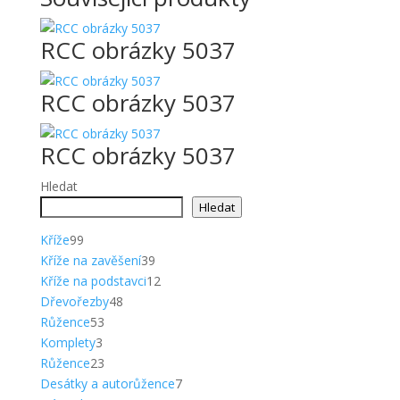
RCC obrázky 5037
RCC obrázky 5037
RCC obrázky 5037
Hledat
Hledat
99
Kříže
99
produktů
39
Kříže na zavěšení
39
produktů
12
Kříže na podstavci
12
48
produktů
Dřevořezby
48
53
produktů
Růžence
53
3
produktů
Komplety
3
produkty
23
Růžence
23
produktů
7
Desátky a autorůžence
7