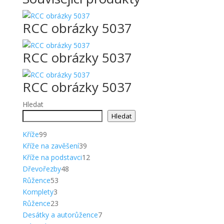
RCC obrázky 5037
RCC obrázky 5037
RCC obrázky 5037
Hledat
Hledat
99
Kříže
99
produktů
39
Kříže na zavěšení
39
produktů
12
Kříže na podstavci
12
48
produktů
Dřevořezby
48
53
produktů
Růžence
53
3
produktů
Komplety
3
produkty
23
Růžence
23
produktů
7
Desátky a autorůžence
7