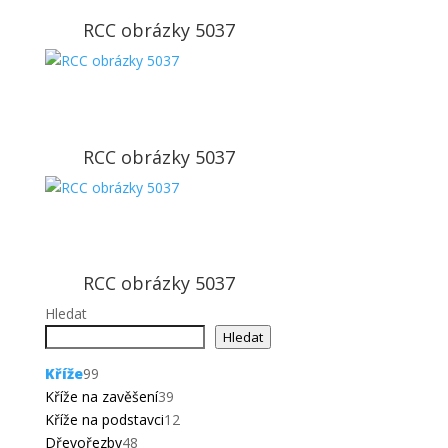
RCC obrázky 5037
RCC obrázky 5037
RCC obrázky 5037
Hledat
Hledat
99
Kříže
99
produktů
39
Kříže na zavěšení
39
produktů
12
Kříže na podstavci
12
48
produktů
Dřevořezby
48