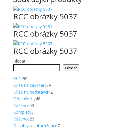
RCC obrázky 5037
RCC obrázky 5037
RCC obrázky 5037
Hledat
Hledat
99
Kříže
99
produktů
39
Kříže na zavěšení
39
produktů
12
Kříže na podstavci
12
48
produktů
Dřevořezby
48
53
produktů
Růžence
53
3
produktů
Komplety
3
produkty
23
Růžence
23
produktů
7
Desátky a autorůžence
7