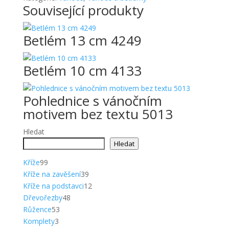
Související produkty
Betlém 13 cm 4249
Betlém 10 cm 4133
Pohlednice s vánočním
motivem bez textu 5013
Hledat
Hledat
99
Kříže
99
produktů
39
Kříže na zavěšení
39
produktů
12
Kříže na podstavci
12
48
produktů
Dřevořezby
48
53
produktů
Růžence
53
3
produktů
Komplety
3