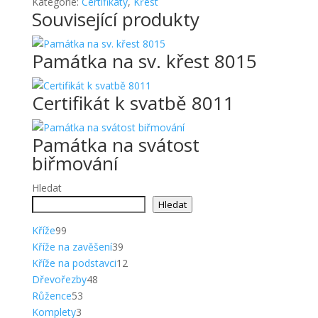
Kategorie:
Certifikáty
,
Křest
Související produkty
Památka na sv. křest 8015
Certifikát k svatbě 8011
Památka na svátost
biřmování
Hledat
Hledat
99
Kříže
99
produktů
39
Kříže na zavěšení
39
produktů
12
Kříže na podstavci
12
48
produktů
Dřevořezby
48
53
produktů
Růžence
53
3
produktů
Komplety
3