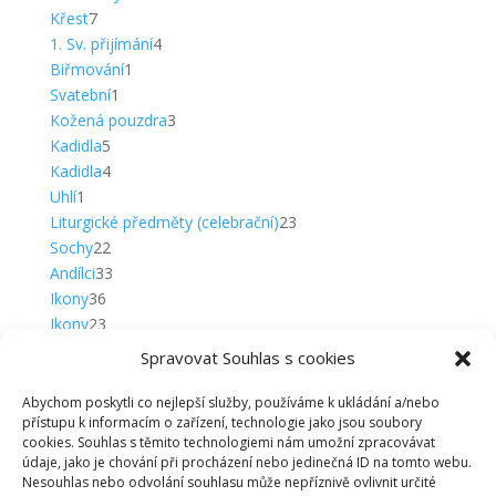
7
produktů
Křest
7
produktů
4
1. Sv. přijímání
4
1
produkty
Biřmování
1
1
produkt
Svatební
1
produkt
3
Kožená pouzdra
3
5
produkty
Kadidla
5
produktů
4
Kadidla
4
1
produkty
Uhlí
1
produkt
23
Liturgické předměty (celebrační)
23
22
produktů
Sochy
22
produktů
33
Andílci
33
36
produktů
Ikony
36
produktů
23
Ikony
23
produktů
9
Obrazy na dřevě
9
Spravovat Souhlas s cookies
3
produktů
Triptychy
3
5
produkty
Plakety
5
Abychom poskytli co nejlepší služby, používáme k ukládání a/nebo
přístupu k informacím o zařízení, technologie jako jsou soubory
produktů
20
Klíčenky
20
cookies. Souhlas s těmito technologiemi nám umožní zpracovávat
produktů
15
Klíčenky
15
údaje, jako je chování při procházení nebo jedinečná ID na tomto webu.
produktů
5
Komplety
5
Nesouhlas nebo odvolání souhlasu může nepříznivě ovlivnit určité