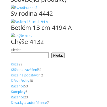
Sv.rodina 4442
Betlém 13 cm 4194 A
Chýše 4132
Hledat
Hledat
99
Kříže
99
produktů
39
Kříže na zavěšení
39
produktů
12
Kříže na podstavci
12
48
produktů
Dřevořezby
48
53
produktů
Růžence
53
3
produktů
Komplety
3
produkty
23
Růžence
23
produktů
7
Desátky a autorůžence
7