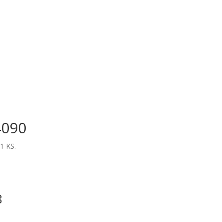
4090
1 KS.
8