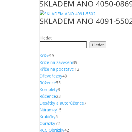
SKLADEM ANO 4050-086
SKLADEM ANO 4091-550
Hledat
Hledat
99
Kříže
99
produktů
39
Kříže na zavěšení
39
produktů
12
Kříže na podstavci
12
48
produktů
Dřevořezby
48
53
produktů
Růžence
53
3
produktů
Komplety
3
produkty
23
Růžence
23
produktů
7
Desátky a autorůžence
7
15
produktů
Náramky
15
5
produktů
Krabičky
5
produktů
72
Obrázky
72
produktů
42
RCC Obrázky
42