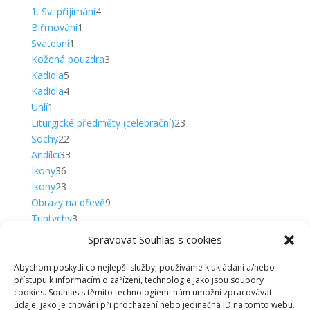
produktů
4
1. Sv. přijímání
4
1
produkty
Biřmování
1
1
produkt
Svatební
1
produkt
3
Kožená pouzdra
3
5
produkty
Kadidla
5
produktů
4
Kadidla
4
1
produkty
Uhlí
1
produkt
23
Liturgické předměty (celebrační)
23
22
produktů
Sochy
22
produktů
33
Andílci
33
36
produktů
Ikony
36
produktů
23
Ikony
23
produktů
9
Obrazy na dřevě
9
3
produktů
Triptychy
3
5
produkty
Plakety
5
Spravovat Souhlas s cookies
produktů
20
Klíčenky
20
produktů
15
Klíčenky
15
Abychom poskytli co nejlepší služby, používáme k ukládání a/nebo
přístupu k informacím o zařízení, technologie jako jsou soubory
produktů
5
Komplety
5
cookies. Souhlas s těmito technologiemi nám umožní zpracovávat
produktů
12
Medailky
12
údaje, jako je chování při procházení nebo jedinečná ID na tomto webu.