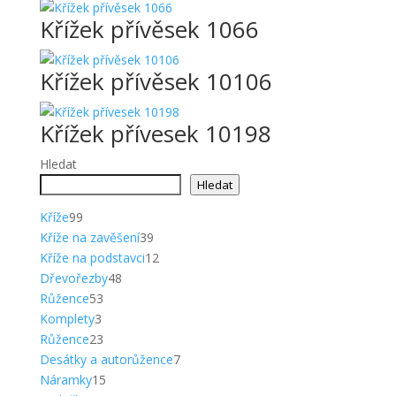
Křížek přívěsek 1066
Křížek přívěsek 10106
Křížek přívesek 10198
Hledat
Hledat
99
Kříže
99
produktů
39
Kříže na zavěšení
39
produktů
12
Kříže na podstavci
12
48
produktů
Dřevořezby
48
53
produktů
Růžence
53
3
produktů
Komplety
3
produkty
23
Růžence
23
produktů
7
Desátky a autorůžence
7
15
produktů
Náramky
15