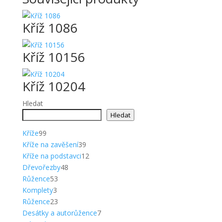
Kříž 1086
Kříž 10156
Kříž 10204
Hledat
Hledat
99
Kříže
99
produktů
39
Kříže na zavěšení
39
produktů
12
Kříže na podstavci
12
48
produktů
Dřevořezby
48
53
produktů
Růžence
53
3
produktů
Komplety
3
produkty
23
Růžence
23
produktů
7
Desátky a autorůžence
7