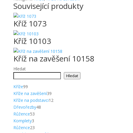
Související produkty
Kříž 1073
Kříž 10103
Kříž na zavěšení 10158
Hledat
Hledat
99
Kříže
99
produktů
39
Kříže na zavěšení
39
produktů
12
Kříže na podstavci
12
48
produktů
Dřevořezby
48
53
produktů
Růžence
53
3
produktů
Komplety
3
produkty
23
Růžence
23