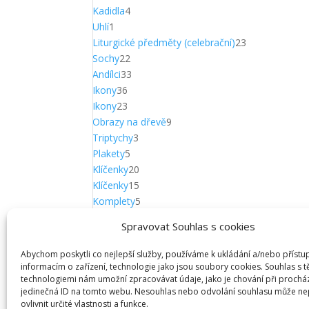
produktů
4
Kadidla
4
1
produkty
Uhlí
1
produkt
23
Liturgické předměty (celebrační)
23
22
produktů
Sochy
22
produktů
33
Andílci
33
36
produktů
Ikony
36
produktů
23
Ikony
23
produktů
9
Obrazy na dřevě
9
3
produktů
Triptychy
3
5
produkty
Plakety
5
produktů
20
Klíčenky
20
produktů
15
Klíčenky
15
produktů
5
Komplety
5
produktů
12
Medailky
12
Spravovat Souhlas s cookies
12
produktů
Přívěsky
12
3
produktů
Kropenky
3
Abychom poskytli co nejlepší služby, používáme k ukládání a/nebo přístu
produkty
6
1. Sv. přijímání
6
informacím o zařízení, technologie jako jsou soubory cookies. Souhlas s 
technologiemi nám umožní zpracovávat údaje, jako je chování při prochá
5
produktů
Křest
5
jedinečná ID na tomto webu. Nesouhlas nebo odvolání souhlasu může ne
produktů
72
Vánoce a betlémy
72
ovlivnit určité vlastnosti a funkce.