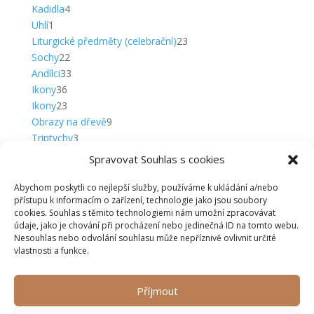
produktů
4
Kadidla
4
1
produkty
Uhlí
1
produkt
23
Liturgické předměty (celebrační)
23
22
produktů
Sochy
22
produktů
33
Andílci
33
36
produktů
Ikony
36
produktů
23
Ikony
23
produktů
9
Obrazy na dřevě
9
3
produktů
Triptychy
3
5
produkty
Plakety
5
Spravovat Souhlas s cookies
produktů
20
Klíčenky
20
produktů
15
Klíčenky
15
Abychom poskytli co nejlepší služby, používáme k ukládání a/nebo
přístupu k informacím o zařízení, technologie jako jsou soubory
produktů
5
Komplety
5
cookies. Souhlas s těmito technologiemi nám umožní zpracovávat
produktů
12
Medailky
12
údaje, jako je chování při procházení nebo jedinečná ID na tomto webu.
12
produktů
Přívěsky
12
Nesouhlas nebo odvolání souhlasu může nepříznivě ovlivnit určité
3
produktů
Kropenky
3
vlastnosti a funkce.
produkty
6
1. Sv. přijímání
6
5
produktů
Křest
5
Příjmout
produktů
72
Vánoce a betlémy
72