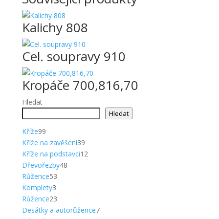
Kalichy 808
Cel. soupravy 910
Kropáče 700,816,70
Hledat
Hledat
99
Kříže
99
produktů
39
Kříže na zavěšení
39
produktů
12
Kříže na podstavci
12
48
produktů
Dřevořezby
48
53
produktů
Růžence
53
3
produktů
Komplety
3
produkty
23
Růžence
23
produktů
7
Desátky a autorůžence
7