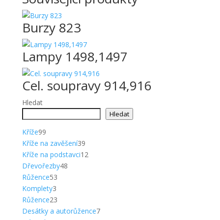
Burzy 823
Lampy 1498,1497
Cel. soupravy 914,916
Hledat
Hledat
99
Kříže
99
produktů
39
Kříže na zavěšení
39
produktů
12
Kříže na podstavci
12
48
produktů
Dřevořezby
48
53
produktů
Růžence
53
3
produktů
Komplety
3
produkty
23
Růžence
23
produktů
7
Desátky a autorůžence
7