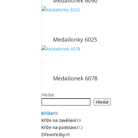
Medailonek 6090
Medailonky 6025
Medailonek 6078
Hledat
Hledat
99
Kříže
99
produktů
39
Kříže na zavěšení
39
produktů
12
Kříže na podstavci
12
48
produktů
Dřevořezby
48